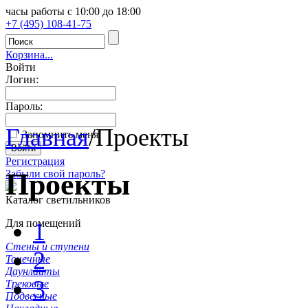
часы работы с 10:00 до 18:00
+7 (495) 108-41-75
Корзина...
Войти
Логин:
Пароль:
Главная
/
Проекты
Запомнить меня
Регистрация
Проекты
Забыли свой пароль?
Каталог светильников
Для помещений
1
Стены и ступени
2
Точечные
Даунлайты
3
Трековые
Подвесные