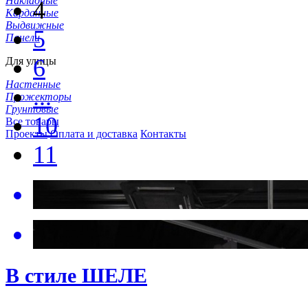
Накладные
4
Карданные
Выдвижные
5
Панели
6
Для улицы
Настенные
...
Прожекторы
Грунтовые
10
Все товары
Проекты
Оплата и доставка
Контакты
11
В стиле ШЕЛЕ