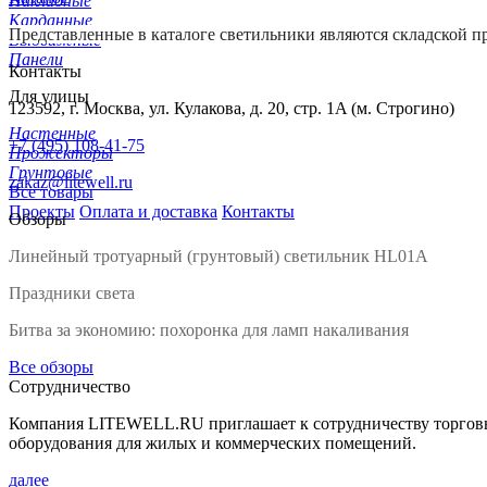
Накладные
Карданные
Представленные в каталоге светильники являются складской пр
Выдвижные
Панели
Контакты
Для улицы
123592
, г.
Москва
,
ул. Кулакова, д. 20, стр. 1A (м. Строгино)
Настенные
+7 (495) 108-41-75
Прожекторы
Грунтовые
zakaz@litewell.ru
Все товары
Проекты
Оплата и доставка
Контакты
Обзоры
Линейный тротуарный (грунтовый) светильник HL01A
Праздники света
Битва за экономию: похоронка для ламп накаливания
Все обзоры
Сотрудничество
Компания LITEWELL.RU приглашает к сотрудничеству торговые
оборудования для жилых и коммерческих помещений.
далее