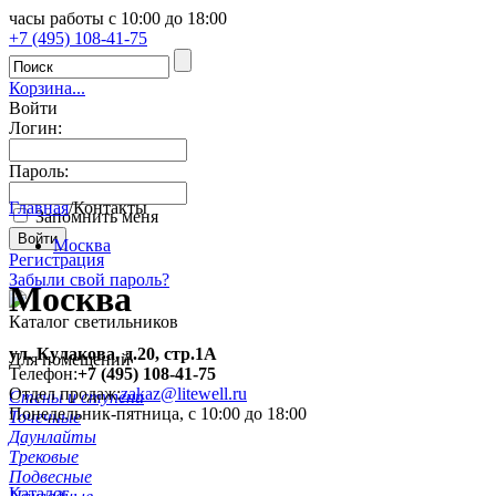
часы работы с 10:00 до 18:00
+7 (495) 108-41-75
Корзина...
Войти
Логин:
Пароль:
Главная
/
Контакты
Запомнить меня
Москва
Регистрация
Забыли свой пароль?
Москва
Каталог светильников
ул. Кулакова, д.20, стр.1А
Для помещений
Телефон:
+7 (495) 108-41-75
Отдел продаж:
zakaz@litewell.ru
Стены и ступени
Понедельник-пятница, с
10:00
до
18:00
Точечные
Даунлайты
Трековые
Подвесные
Каталог