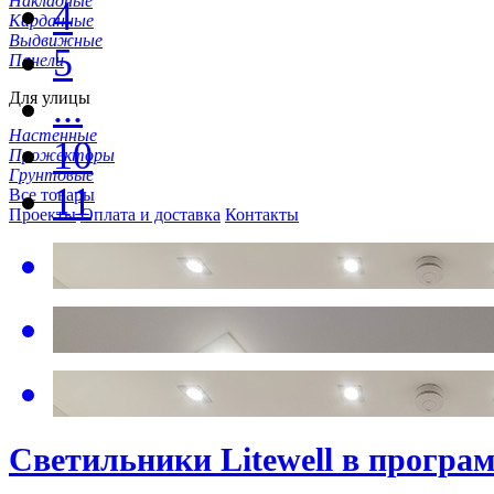
Накладные
4
Карданные
Выдвижные
5
Панели
...
Для улицы
Настенные
10
Прожекторы
Грунтовые
11
Все товары
Проекты
Оплата и доставка
Контакты
Светильники Litewell в прогр