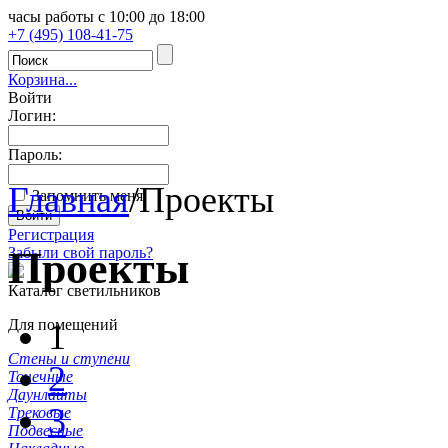
часы работы с 10:00 до 18:00
+7 (495) 108-41-75
Корзина...
Войти
Логин:
Пароль:
Главная
/
Проекты
Запомнить меня
Регистрация
Проекты
Забыли свой пароль?
Каталог светильников
Для помещений
1
Стены и ступени
2
Точечные
Даунлайты
3
Трековые
Подвесные